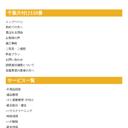
千葉片付け110番
トップページ
初めての方へ
選ばれる理由
お客様の声
施工事例
ご意見・ご感想
料金プラン
お問い合わせ
賠償責任補償について
加盟希望の業者の方へ
サービス一覧
-不用品回収
-遺品整理
-ゴミ屋敷整理･片付け
-庭石処分・撤去
-ハウスクリーニング
-特殊清掃
-ハチ駆除
-庭木伐採