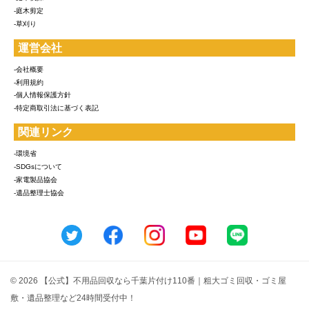
-庭木剪定
-草刈り
運営会社
-会社概要
-利用規約
-個人情報保護方針
-特定商取引法に基づく表記
関連リンク
-環境省
-SDGsについて
-家電製品協会
-遺品整理士協会
© 2026 【公式】不用品回収なら千葉片付け110番｜粗大ゴミ回収・ゴミ屋
敷・遺品整理など24時間受付中！