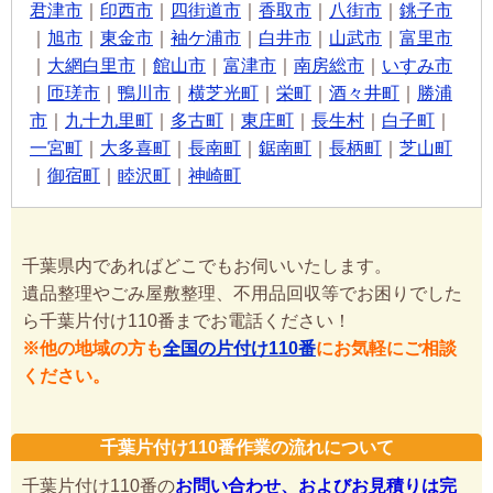
君津市
｜
印西市
｜
四街道市
｜
香取市
｜
八街市
｜
銚子市
｜
旭市
｜
東金市
｜
袖ケ浦市
｜
白井市
｜
山武市
｜
富里市
｜
大網白里市
｜
館山市
｜
富津市
｜
南房総市
｜
いすみ市
｜
匝瑳市
｜
鴨川市
｜
横芝光町
｜
栄町
｜
酒々井町
｜
勝浦
市
｜
九十九里町
｜
多古町
｜
東庄町
｜
長生村
｜
白子町
｜
一宮町
｜
大多喜町
｜
長南町
｜
鋸南町
｜
長柄町
｜
芝山町
｜
御宿町
｜
睦沢町
｜
神崎町
千葉県内であればどこでもお伺いいたします。
遺品整理やごみ屋敷整理、不用品回収等でお困りでした
ら千葉片付け110番までお電話ください！
※他の地域の方も
全国の片付け110番
にお気軽にご相談
ください。
千葉片付け110番作業の流れについて
千葉片付け110番の
お問い合わせ、およびお見積りは完