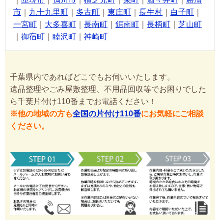
市
｜
九十九里町
｜
多古町
｜
東庄町
｜
長生村
｜
白子町
｜
一宮町
｜
大多喜町
｜
長南町
｜
鋸南町
｜
長柄町
｜
芝山町
｜
御宿町
｜
睦沢町
｜
神崎町
千葉県内であればどこでもお伺いいたします。
遺品整理やごみ屋敷整理、不用品回収等でお困りでした
ら千葉片付け110番までお電話ください！
※他の地域の方も
全国の片付け110番
にお気軽にご相談
ください。