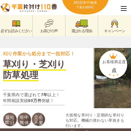
365日年中無休
千葉全域対応
必ずお読みください
お喜びの声
選ばれる理由
キャンペーン
刈り作業から処分まで一括対応！
草刈り・芝刈り
お客様満足度
点
防草処理
千葉県内で選ばれて
7年
以上！
年間相談実績
80万件
突破！
大規模な草刈り・定期的な草刈り
最短
年中
立会
も対応。機械の使わない草抜きも
即日
無休
不要
行います。