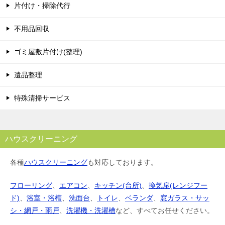
片付け・掃除代行
不用品回収
ゴミ屋敷片付け(整理)
遺品整理
特殊清掃サービス
ハウスクリーニング
各種
ハウスクリーニング
も対応しております。
フローリング
、
エアコン
、
キッチン(台所)
、
換気扇(レンジフー
ド)
、
浴室・浴槽
、
洗面台
、
トイレ
、
ベランダ
、
窓ガラス・サッ
シ・網戸・雨戸
、
洗濯機・洗濯槽
など、すべてお任せください。