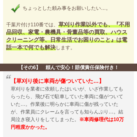
ちょっとした頼み事をお願いしたい…。
草刈り作業以外でも、『不用
千葉片付け110番では、
品回収、家電・農機具・骨董品等の買取、ハウス
クリーニング等、日常生活でお困りのこと』は電
話一本で何でも解決
します。
【その6】 頼んで安心！賠償責任保険付き！
【草刈り後に車両が傷ついていた…】
草刈りを業者に依頼したはいいが、いざ作業しても
らったら、飛び石で駐車していた車両に傷がついて
いた…。作業後に明らかに車両に傷が残っていた
が、作業員にクレームを言っても知らんぷり…。結
局泣き寝入りをしてしまった。
※車両修理代は10万
円程度かかった。