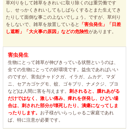
草刈りをして雑草をきれいに取り除くのは重労働です
し、せっかくきれいしてもしばらくするとまた生えてき
たりして面倒な事この上ないでしょう。ですが、草刈り
をしないで、雑草を放置していると
「害虫発生」「日差
し遮断」「大火事の原因」などの危険性
があります。
害虫発生
生物にとって雑草が伸びきっている状態というのは、
全ての生物にとっての好環境です。益虫であればいい
のですが、害虫(チャドクガ、イラガ、ムカデ、マダ
ニ、セアカゴケグモ、蚊、ゴキブリ、ナメクジ、ブヨ
など)は人間に害を与えます。
刺されると、腫れあがる
だけではなく、激しい痛み、痺れを併発し、ひどい場
合は、刺された部分が壊死したり、潰瘍になってしま
ったりします。
お子様がいらっしゃるご家庭であれ
ば、特に注意が必要です。