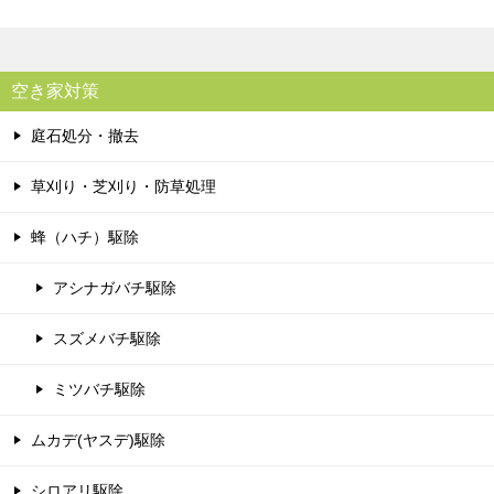
空き家対策
庭石処分・撤去
草刈り・芝刈り・防草処理
蜂（ハチ）駆除
アシナガバチ駆除
スズメバチ駆除
ミツバチ駆除
ムカデ(ヤスデ)駆除
シロアリ駆除