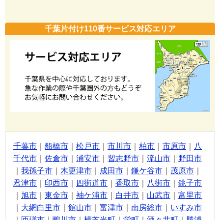
千葉片付け110番サービス対応エリア
千葉市
｜
船橋市
｜
松戸市
｜
市川市
｜
柏市
｜
市原市
｜
八
千代市
｜
佐倉市
｜
浦安市
｜
習志野市
｜
流山市
｜
野田市
｜
我孫子市
｜
木更津市
｜
成田市
｜
鎌ケ谷市
｜
茂原市
｜
君津市
｜
印西市
｜
四街道市
｜
香取市
｜
八街市
｜
銚子市
｜
旭市
｜
東金市
｜
袖ケ浦市
｜
白井市
｜
山武市
｜
富里市
｜
大網白里市
｜
館山市
｜
富津市
｜
南房総市
｜
いすみ市
｜
匝瑳市
｜
鴨川市
｜
横芝光町
｜
栄町
｜
酒々井町
｜
勝浦