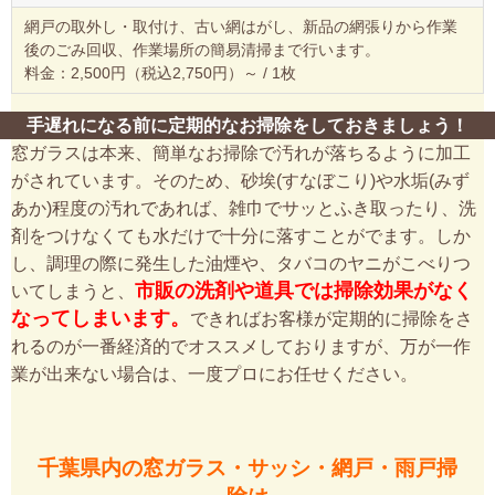
網戸の取外し・取付け、古い網はがし、新品の網張りから作業
後のごみ回収、作業場所の簡易清掃まで行います。
料金：2,500円（税込2,750円）～ / 1枚
手遅れになる前に定期的なお掃除をしておきましょう！
窓ガラスは本来、簡単なお掃除で汚れが落ちるように加工
がされています。そのため、砂埃(すなぼこり)や水垢(みず
あか)程度の汚れであれば、雑巾でサッとふき取ったり、洗
剤をつけなくても水だけで十分に落すことがでます。しか
し、調理の際に発生した油煙や、タバコのヤニがこべりつ
市販の洗剤や道具では掃除効果がなく
いてしまうと、
なってしまいます。
できればお客様が定期的に掃除をさ
れるのが一番経済的でオススメしておりますが、万が一作
業が出来ない場合は、一度プロにお任せください。
千葉県内の窓ガラス・サッシ・網戸・雨戸掃