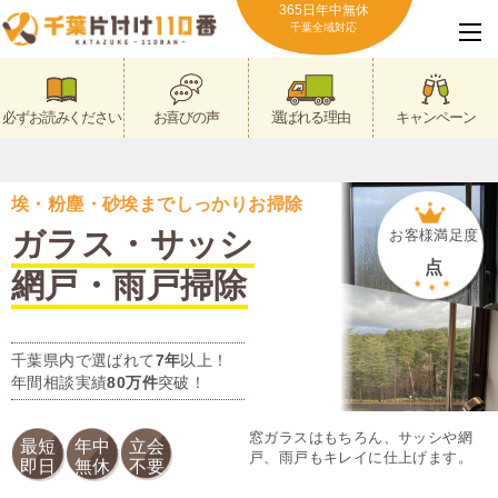
365日年中無休
千葉全域対応
必ずお読みください
お喜びの声
選ばれる理由
キャンペーン
埃・粉塵・砂埃までしっかりお掃除
ガラス・サッシ
お客様満足度
点
網戸・雨戸掃除
千葉県内で選ばれて
7年
以上！
年間相談実績
80万件
突破！
窓ガラスはもちろん、サッシや網
最短
年中
立会
戸、雨戸もキレイに仕上げます。
即日
無休
不要