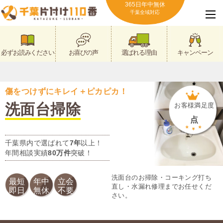
365日年中無休
千葉全域対応
必ずお読みください
お喜びの声
選ばれる理由
キャンペーン
傷をつけずにキレイ＋ピカピカ！
洗面台掃除
お客様満足度
点
千葉県内で選ばれて
7年
以上！
年間相談実績
80万件
突破！
洗面台のお掃除・コーキング打ち
最短
年中
立会
直し・水漏れ修理までお任せくだ
即日
無休
不要
さい。