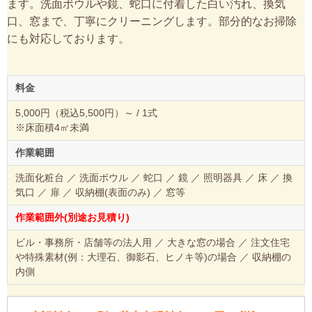
ます。洗面ボウルや鏡、蛇口に付着した白い汚れ、換気
口、窓まで、丁寧にクリーニングします。部分的なお掃除
にも対応しております。
料金
5,000円（税込5,500円）～ / 1式
※床面積4㎡未満
作業範囲
洗面化粧台 ／ 洗面ボウル ／ 蛇口 ／ 鏡 ／ 照明器具 ／ 床 ／ 換
気口 ／ 扉 ／ 収納棚(表面のみ) ／ 窓等
作業範囲外(別途お見積り)
ビル・事務所・店舗等の法人用 ／ 大きな窓の場合 ／ 注文住宅
や特殊素材(例：大理石、御影石、ヒノキ等)の場合 ／ 収納棚の
内側