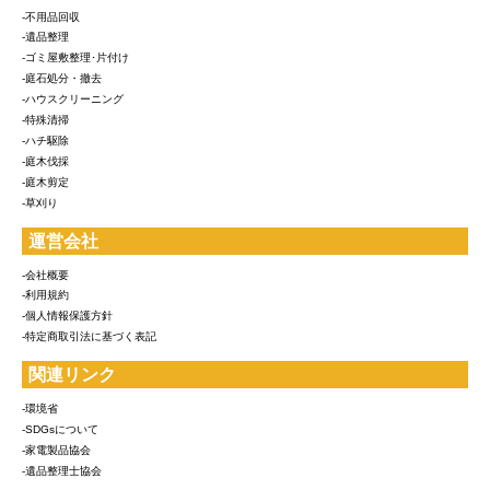
-不用品回収
-遺品整理
-ゴミ屋敷整理･片付け
-庭石処分・撤去
-ハウスクリーニング
-特殊清掃
-ハチ駆除
-庭木伐採
-庭木剪定
-草刈り
運営会社
-会社概要
-利用規約
-個人情報保護方針
-特定商取引法に基づく表記
関連リンク
-環境省
-SDGsについて
-家電製品協会
-遺品整理士協会