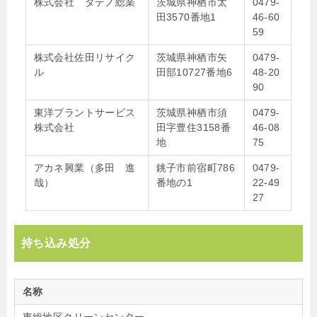
株式会社 タテノ総業
茨城県神栖市太
0479-
田3570番地1
46-60
59
株式会社佐田リサイク
茨城県神栖市矢
0479-
ル
田部10727番地6
48-20
90
東洋プラントサービス
茨城県神栖市須
0479-
株式会社
田字豊住3158番
46-08
地
75
アカネ興業（多田 進
銚子市前宿町786
0479-
哉）
番地の1
22-49
27
持ち込み処分
名称
東総地区クリーンセンター