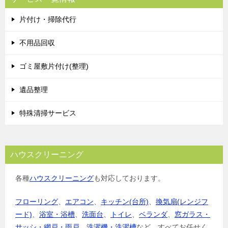
片付け・掃除代行
不用品回収
ゴミ屋敷片付け(整理)
遺品整理
特殊清掃サービス
ハウスクリーニング
各種
ハウスクリーニング
も対応しております。
フローリング
、
エアコン
、
キッチン(台所)
、
換気扇(レンジフ
ード)
、
浴室・浴槽
、
洗面台
、
トイレ
、
ベランダ
、
窓ガラス・
サッシ・網戸・雨戸
、
洗濯機・洗濯槽
など、すべてお任せく