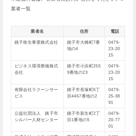
業者一覧
業者名
住所
電話
銚子衛生事業株式会社
銚子市大橋町7番
0479-
地の4
23-20
15
ビジネス環境整備株式
銚子市小浜町255
0479-
会社
9番地の23
23-20
15
有限会社ラクーンサー
銚子市長塚町6丁
0479-
ビス
目4467番地の2
25-38
91
公益社団法人 銚子市
銚子市新生町2丁
0479-
シルバー人材センター
目1番地の5
20-77
01