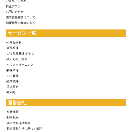
ご意見・ご感想
料金プラン
お問い合わせ
賠償責任補償について
加盟希望の業者の方へ
サービス一覧
-不用品回収
-遺品整理
-ゴミ屋敷整理･片付け
-庭石処分・撤去
-ハウスクリーニング
-特殊清掃
-ハチ駆除
-庭木伐採
-庭木剪定
-草刈り
運営会社
-会社概要
-利用規約
-個人情報保護方針
-特定商取引法に基づく表記