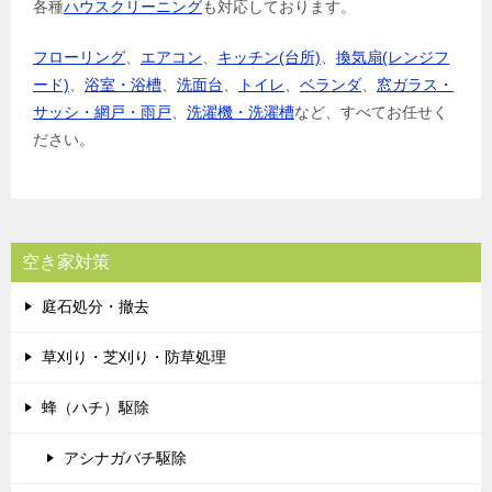
各種
ハウスクリーニング
も対応しております。
フローリング
、
エアコン
、
キッチン(台所)
、
換気扇(レンジフ
ード)
、
浴室・浴槽
、
洗面台
、
トイレ
、
ベランダ
、
窓ガラス・
サッシ・網戸・雨戸
、
洗濯機・洗濯槽
など、すべてお任せく
ださい。
空き家対策
庭石処分・撤去
草刈り・芝刈り・防草処理
蜂（ハチ）駆除
アシナガバチ駆除