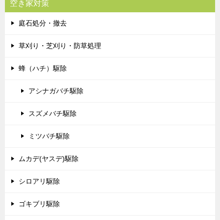
空き家対策
庭石処分・撤去
草刈り・芝刈り・防草処理
蜂（ハチ）駆除
アシナガバチ駆除
スズメバチ駆除
ミツバチ駆除
ムカデ(ヤスデ)駆除
シロアリ駆除
ゴキブリ駆除