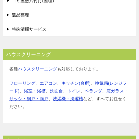
ゴミ屋敷片付け(整理)
ン
遺品整理
特殊清掃サービス
ハウスクリーニング
各種
ハウスクリーニング
も対応しております。
フローリング
、
エアコン
、
キッチン(台所)
、
換気扇(レンジフ
ード)
、
浴室・浴槽
、
洗面台
、
トイレ
、
ベランダ
、
窓ガラス・
サッシ・網戸・雨戸
、
洗濯機・洗濯槽
など、すべてお任せく
ださい。