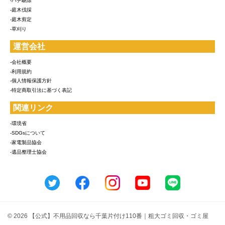
-ハチ駆除
-庭木伐採
-庭木剪定
-草刈り
運営会社
-会社概要
-利用規約
-個人情報保護方針
-特定商取引法に基づく表記
関連リンク
-環境省
-SDGsについて
-家電製品協会
-遺品整理士協会
© 2026 【公式】不用品回収なら千葉片付け110番｜粗大ゴミ回収・ゴミ屋