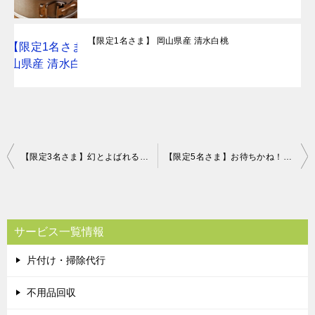
【限定1名さま】 岡山県産 清水白桃
投
【限定3名さま】幻とよばれる梨「かおり」
【限定5名さま】お待ちかね！解禁！2018年ボジョレーヌーボー2本セット
稿
ナ
ビ
サービス一覧情報
ゲ
片付け・掃除代行
ー
シ
不用品回収
ョ