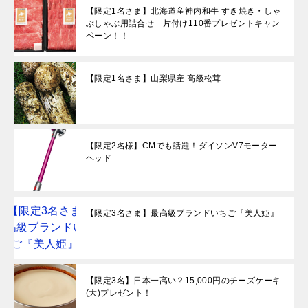
【限定1名さま】北海道産神内和牛 すき焼き・しゃ
ぶしゃぶ用詰合せ 片付け110番プレゼントキャン
ペーン！！
【限定1名さま】山梨県産 高級松茸
【限定2名様】CMでも話題！ダイソンV7モーター
ヘッド
【限定3名さま】最高級ブランドいちご『美人姫』
【限定3名】日本一高い？15,000円のチーズケーキ
(大)プレゼント！