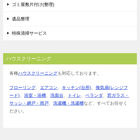
ゴミ屋敷片付け(整理)
ン
遺品整理
特殊清掃サービス
ハウスクリーニング
各種
ハウスクリーニング
も対応しております。
フローリング
、
エアコン
、
キッチン(台所)
、
換気扇(レンジフ
ード)
、
浴室・浴槽
、
洗面台
、
トイレ
、
ベランダ
、
窓ガラス・
サッシ・網戸・雨戸
、
洗濯機・洗濯槽
など、すべてお任せく
ださい。