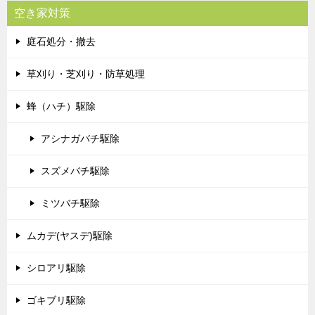
空き家対策
庭石処分・撤去
草刈り・芝刈り・防草処理
蜂（ハチ）駆除
アシナガバチ駆除
スズメバチ駆除
ミツバチ駆除
ムカデ(ヤスデ)駆除
シロアリ駆除
ゴキブリ駆除