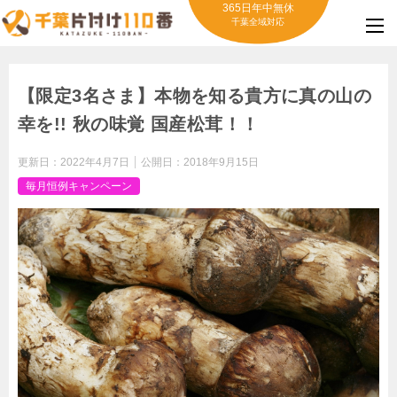
365日年中無休
千葉全域対応
【限定3名さま】本物を知る貴方に真の山の
幸を!! 秋の味覚 国産松茸！！
更新日：
2022年4月7日
公開日：
2018年9月15日
毎月恒例キャンペーン