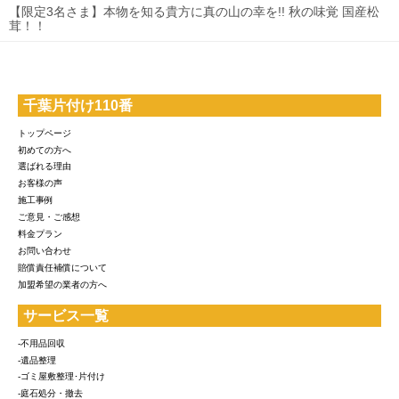
【限定3名さま】本物を知る貴方に真の山の幸を!! 秋の味覚 国産松
茸！！
千葉片付け110番
トップページ
初めての方へ
選ばれる理由
お客様の声
施工事例
ご意見・ご感想
料金プラン
お問い合わせ
賠償責任補償について
加盟希望の業者の方へ
サービス一覧
-不用品回収
-遺品整理
-ゴミ屋敷整理･片付け
-庭石処分・撤去