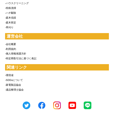
-ハウスクリーニング
-特殊清掃
-ハチ駆除
-庭木伐採
-庭木剪定
-草刈り
運営会社
-会社概要
-利用規約
-個人情報保護方針
-特定商取引法に基づく表記
関連リンク
-環境省
-SDGsについて
-家電製品協会
-遺品整理士協会