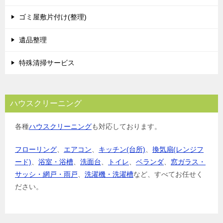
ゴミ屋敷片付け(整理)
遺品整理
特殊清掃サービス
ハウスクリーニング
各種
ハウスクリーニング
も対応しております。
フローリング
、
エアコン
、
キッチン(台所)
、
換気扇(レンジフ
ード)
、
浴室・浴槽
、
洗面台
、
トイレ
、
ベランダ
、
窓ガラス・
サッシ・網戸・雨戸
、
洗濯機・洗濯槽
など、すべてお任せく
ださい。