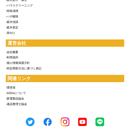
-ハウスクリーニング
-特殊清掃
-ハチ駆除
-庭木伐採
-庭木剪定
-草刈り
運営会社
-会社概要
-利用規約
-個人情報保護方針
-特定商取引法に基づく表記
関連リンク
-環境省
-SDGsについて
-家電製品協会
-遺品整理士協会