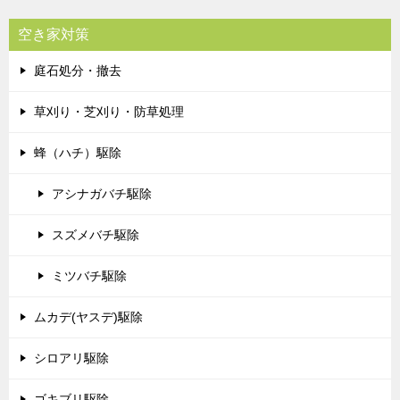
空き家対策
庭石処分・撤去
草刈り・芝刈り・防草処理
蜂（ハチ）駆除
アシナガバチ駆除
スズメバチ駆除
ミツバチ駆除
ムカデ(ヤスデ)駆除
シロアリ駆除
ゴキブリ駆除