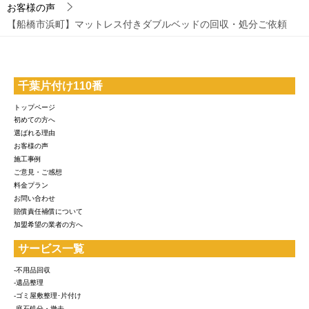
お客様の声
【船橋市浜町】マットレス付きダブルベッドの回収・処分ご依頼
千葉片付け110番
トップページ
初めての方へ
選ばれる理由
お客様の声
施工事例
ご意見・ご感想
料金プラン
お問い合わせ
賠償責任補償について
加盟希望の業者の方へ
サービス一覧
-不用品回収
-遺品整理
-ゴミ屋敷整理･片付け
-庭石処分・撤去