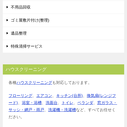
不用品回収
ゴミ屋敷片付け(整理)
遺品整理
特殊清掃サービス
ハウスクリーニング
各種
ハウスクリーニング
も対応しております。
フローリング
、
エアコン
、
キッチン(台所)
、
換気扇(レンジフ
ード)
、
浴室・浴槽
、
洗面台
、
トイレ
、
ベランダ
、
窓ガラス・
サッシ・網戸・雨戸
、
洗濯機・洗濯槽
など、すべてお任せく
ださい。