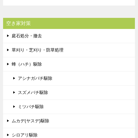
空き家対策
庭石処分・撤去
草刈り・芝刈り・防草処理
蜂（ハチ）駆除
アシナガバチ駆除
スズメバチ駆除
ミツバチ駆除
ムカデ(ヤスデ)駆除
シロアリ駆除