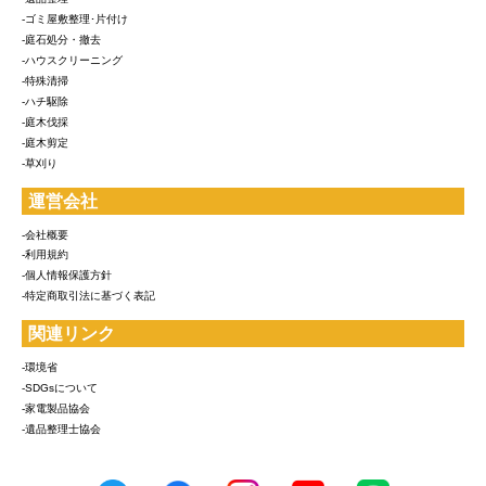
-ゴミ屋敷整理･片付け
-庭石処分・撤去
-ハウスクリーニング
-特殊清掃
-ハチ駆除
-庭木伐採
-庭木剪定
-草刈り
運営会社
-会社概要
-利用規約
-個人情報保護方針
-特定商取引法に基づく表記
関連リンク
-環境省
-SDGsについて
-家電製品協会
-遺品整理士協会