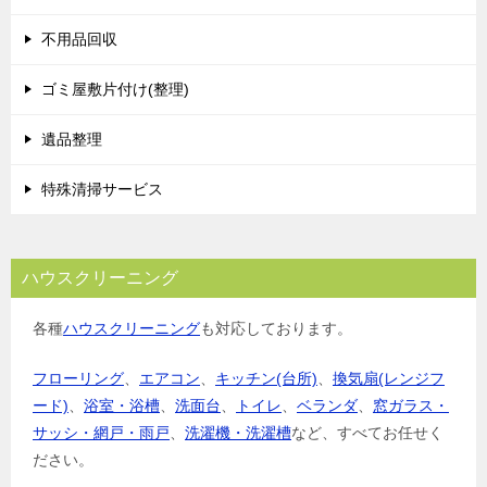
不用品回収
ゴミ屋敷片付け(整理)
遺品整理
特殊清掃サービス
ハウスクリーニング
各種
ハウスクリーニング
も対応しております。
フローリング
、
エアコン
、
キッチン(台所)
、
換気扇(レンジフ
ード)
、
浴室・浴槽
、
洗面台
、
トイレ
、
ベランダ
、
窓ガラス・
サッシ・網戸・雨戸
、
洗濯機・洗濯槽
など、すべてお任せく
ださい。