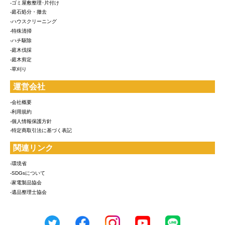
-ゴミ屋敷整理･片付け
-庭石処分・撤去
-ハウスクリーニング
-特殊清掃
-ハチ駆除
-庭木伐採
-庭木剪定
-草刈り
運営会社
-会社概要
-利用規約
-個人情報保護方針
-特定商取引法に基づく表記
関連リンク
-環境省
-SDGsについて
-家電製品協会
-遺品整理士協会