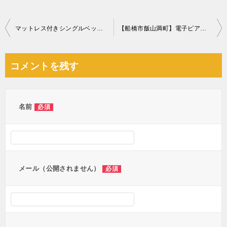
投
マットレス付きシングルベッドの回収・処分ご依頼 お客様の声
【船橋市飯山満町】電子ピアノの回収・処分ご依頼 お客様の声
稿
ナ
コメントを残す
ビ
ゲ
ー
名前
必須
シ
ョ
ン
メール（公開されません）
必須