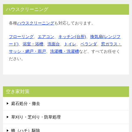
ハウスクリーニング
各種
ハウスクリーニング
も対応しております。
フローリング
、
エアコン
、
キッチン(台所)
、
換気扇(レンジフ
ード)
、
浴室・浴槽
、
洗面台
、
トイレ
、
ベランダ
、
窓ガラス・
サッシ・網戸・雨戸
、
洗濯機・洗濯槽
など、すべてお任せく
ださい。
空き家対策
庭石処分・撤去
草刈り・芝刈り・防草処理
蜂（ハチ）駆除