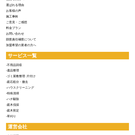
選ばれる理由
お客様の声
施工事例
ご意見・ご感想
料金プラン
お問い合わせ
賠償責任補償について
加盟希望の業者の方へ
サービス一覧
-不用品回収
-遺品整理
-ゴミ屋敷整理･片付け
-庭石処分・撤去
-ハウスクリーニング
-特殊清掃
-ハチ駆除
-庭木伐採
-庭木剪定
-草刈り
運営会社