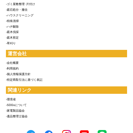
-ゴミ屋敷整理･片付け
-庭石処分・撤去
-ハウスクリーニング
-特殊清掃
-ハチ駆除
-庭木伐採
-庭木剪定
-草刈り
運営会社
-会社概要
-利用規約
-個人情報保護方針
-特定商取引法に基づく表記
関連リンク
-環境省
-SDGsについて
-家電製品協会
-遺品整理士協会