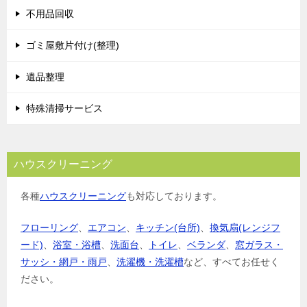
シ
不用品回収
ョ
ゴミ屋敷片付け(整理)
ン
遺品整理
特殊清掃サービス
ハウスクリーニング
各種
ハウスクリーニング
も対応しております。
フローリング
、
エアコン
、
キッチン(台所)
、
換気扇(レンジフ
ード)
、
浴室・浴槽
、
洗面台
、
トイレ
、
ベランダ
、
窓ガラス・
サッシ・網戸・雨戸
、
洗濯機・洗濯槽
など、すべてお任せく
ださい。