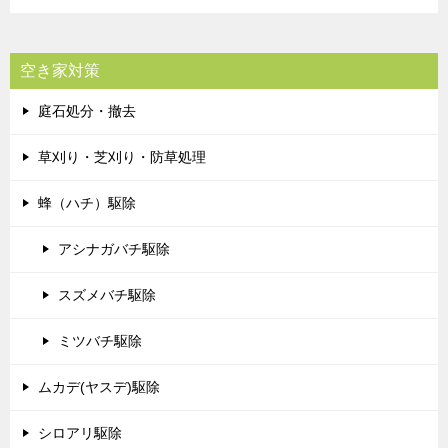
空き家対策
庭石処分・撤去
草刈り・芝刈り・防草処理
蜂（ハチ）駆除
アシナガバチ駆除
スズメバチ駆除
ミツバチ駆除
ムカデ(ヤスデ)駆除
シロアリ駆除