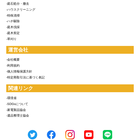
-庭石処分・撤去
-ハウスクリーニング
-特殊清掃
-ハチ駆除
-庭木伐採
-庭木剪定
-草刈り
運営会社
-会社概要
-利用規約
-個人情報保護方針
-特定商取引法に基づく表記
関連リンク
-環境省
-SDGsについて
-家電製品協会
-遺品整理士協会