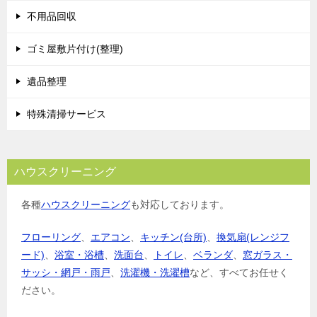
シ
不用品回収
ョ
ゴミ屋敷片付け(整理)
ン
遺品整理
特殊清掃サービス
ハウスクリーニング
各種
ハウスクリーニング
も対応しております。
フローリング
、
エアコン
、
キッチン(台所)
、
換気扇(レンジフ
ード)
、
浴室・浴槽
、
洗面台
、
トイレ
、
ベランダ
、
窓ガラス・
サッシ・網戸・雨戸
、
洗濯機・洗濯槽
など、すべてお任せく
ださい。