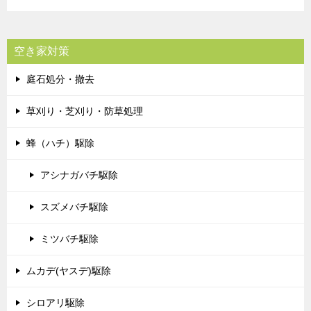
空き家対策
庭石処分・撤去
草刈り・芝刈り・防草処理
蜂（ハチ）駆除
アシナガバチ駆除
スズメバチ駆除
ミツバチ駆除
ムカデ(ヤスデ)駆除
シロアリ駆除