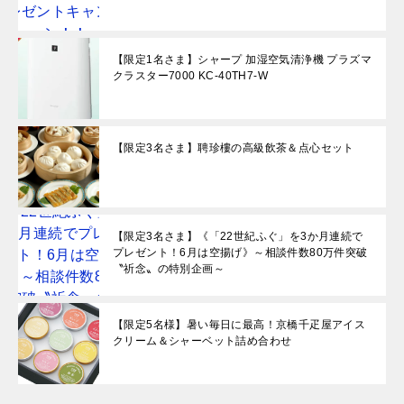
【限定1名さま】シャープ 加湿空気清浄機 プラズマ
クラスター7000 KC-40TH7-W
【限定3名さま】聘珍樓の高級飲茶＆点心セット
【限定3名さま】《「22世紀ふぐ」を3か月連続で
プレゼント！6月は空揚げ》～相談件数80万件突破
〝祈念〟の特別企画～
【限定5名様】暑い毎日に最高！京橋千疋屋アイス
クリーム＆シャーベット詰め合わせ