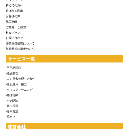
初めての方へ
選ばれる理由
お客様の声
施工事例
ご意見・ご感想
料金プラン
お問い合わせ
賠償責任補償について
加盟希望の業者の方へ
サービス一覧
-不用品回収
-遺品整理
-ゴミ屋敷整理･片付け
-庭石処分・撤去
-ハウスクリーニング
-特殊清掃
-ハチ駆除
-庭木伐採
-庭木剪定
-草刈り
運営会社