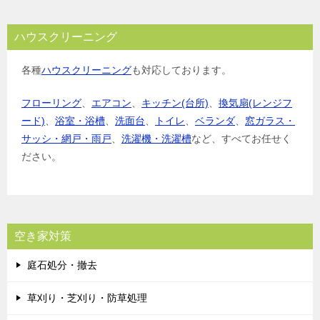
ハウスクリーニング
各種
ハウスクリーニング
も対応しております。
フローリング
、
エアコン
、
キッチン(台所)
、
換気扇(レンジフ
ード)
、
浴室・浴槽
、
洗面台
、
トイレ
、
ベランダ
、
窓ガラス・
サッシ・網戸・雨戸
、
洗濯機・洗濯槽
など、すべてお任せく
ださい。
空き家対策
庭石処分・撤去
草刈り・芝刈り・防草処理