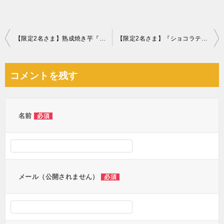
投
【限定2名さま】熟成焼き芋『紅はるか』
【限定2名さま】『ショコラティエ パレドオール』クリスマスツリーショコラ
稿
ナ
コメントを残す
ビ
ゲ
ー
名前
必須
シ
ョ
ン
メール（公開されません）
必須