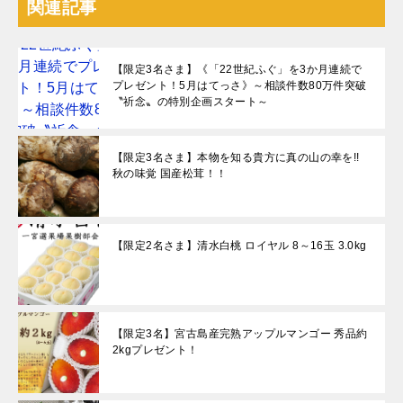
関連記事
【限定3名さま】《「22世紀ふぐ」を3か月連続で
プレゼント！5月はてっさ》～相談件数80万件突破
〝祈念〟の特別企画スタート～
【限定3名さま】本物を知る貴方に真の山の幸を!!
秋の味覚 国産松茸！！
【限定2名さま】清水白桃 ロイヤル 8～16玉 3.0kg
【限定3名】宮古島産完熟アップルマンゴー 秀品約
2kgプレゼント！