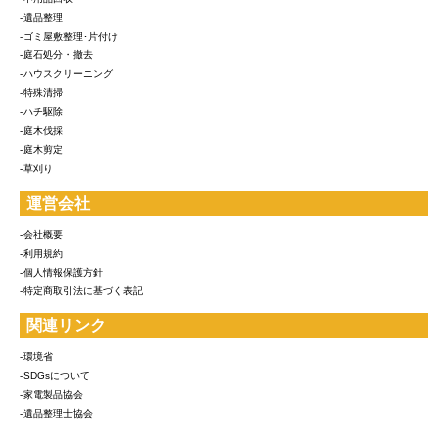
-遺品整理
-ゴミ屋敷整理･片付け
-庭石処分・撤去
-ハウスクリーニング
-特殊清掃
-ハチ駆除
-庭木伐採
-庭木剪定
-草刈り
運営会社
-会社概要
-利用規約
-個人情報保護方針
-特定商取引法に基づく表記
関連リンク
-環境省
-SDGsについて
-家電製品協会
-遺品整理士協会