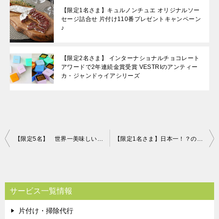
【限定1名さま】キュルノンチュエ オリジナルソー
セージ詰合せ 片付け110番プレゼントキャンペーン
♪
【限定2名さま】 インターナショナルチョコレート
アワードで2年連続金賞受賞 VESTRIのアンティー
カ・ジャンドゥイアシリーズ
投
【限定5名】 世界一美味しいオリーブオイル 片付け110番プレゼント！
【限定1名さま】日本一！？の王道クリスマスケーキ 片付け110番プレゼント！
稿
ナ
ビ
サービス一覧情報
ゲ
片付け・掃除代行
ー