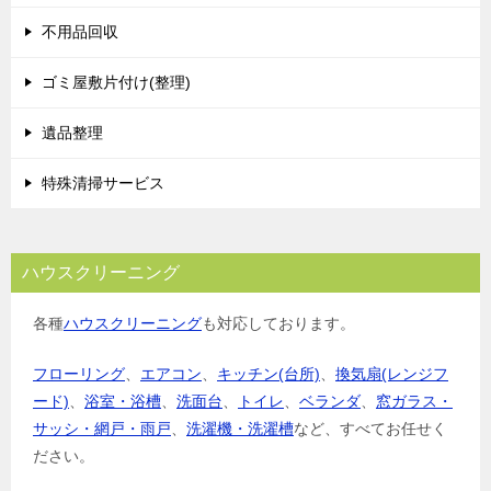
シ
不用品回収
ョ
ゴミ屋敷片付け(整理)
ン
遺品整理
特殊清掃サービス
ハウスクリーニング
各種
ハウスクリーニング
も対応しております。
フローリング
、
エアコン
、
キッチン(台所)
、
換気扇(レンジフ
ード)
、
浴室・浴槽
、
洗面台
、
トイレ
、
ベランダ
、
窓ガラス・
サッシ・網戸・雨戸
、
洗濯機・洗濯槽
など、すべてお任せく
ださい。