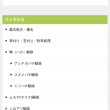
空き家対策
庭石処分・撤去
草刈り・芝刈り・防草処理
蜂（ハチ）駆除
アシナガバチ駆除
スズメバチ駆除
ミツバチ駆除
ムカデ(ヤスデ)駆除
シロアリ駆除