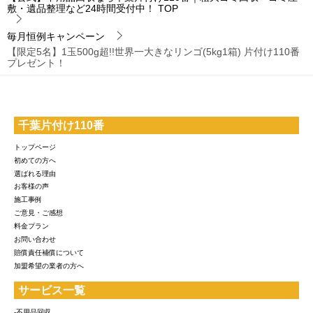
敷・遺品整理など24時間受付中！
TOP
毎月恒例キャンペーン
【限定5名】1玉500g超!!世界一大きなリンゴ(5kg1箱) 片付け110番
プレゼント！
千葉片付け110番
トップページ
初めての方へ
選ばれる理由
お客様の声
施工事例
ご意見・ご感想
料金プラン
お問い合わせ
賠償責任補償について
加盟希望の業者の方へ
サービス一覧
-不用品回収