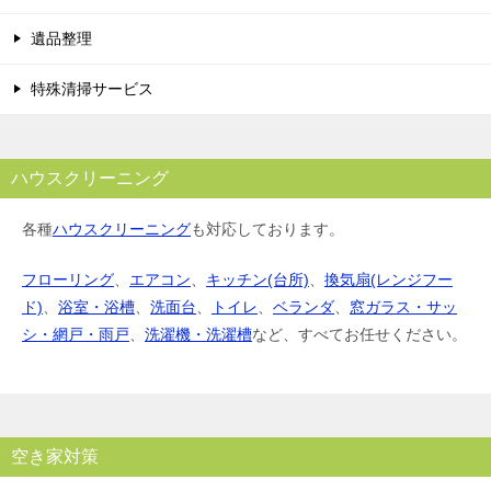
遺品整理
特殊清掃サービス
ハウスクリーニング
各種
ハウスクリーニング
も対応しております。
フローリング
、
エアコン
、
キッチン(台所)
、
換気扇(レンジフー
ド)
、
浴室・浴槽
、
洗面台
、
トイレ
、
ベランダ
、
窓ガラス・サッ
シ・網戸・雨戸
、
洗濯機・洗濯槽
など、すべてお任せください。
空き家対策