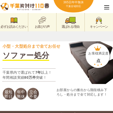
365日年中無休
千葉全域対応
必ずお読みください
お喜びの声
選ばれる理由
キャンペーン
小型・大型処分まで全てお任せ
ソファー処分
お客様満足度
点
千葉県内で選ばれて
7年
以上！
年間相談実績
80万件
突破！
お部屋からの搬出から階段積み下
最短
年中
立会
ろし・処分まで全て対応します！
即日
無休
不要