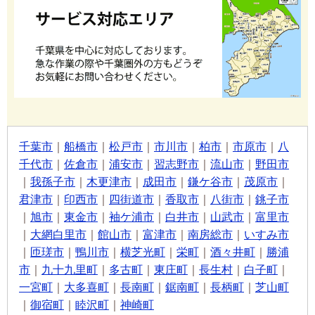
千葉市
｜
船橋市
｜
松戸市
｜
市川市
｜
柏市
｜
市原市
｜
八
千代市
｜
佐倉市
｜
浦安市
｜
習志野市
｜
流山市
｜
野田市
｜
我孫子市
｜
木更津市
｜
成田市
｜
鎌ケ谷市
｜
茂原市
｜
君津市
｜
印西市
｜
四街道市
｜
香取市
｜
八街市
｜
銚子市
｜
旭市
｜
東金市
｜
袖ケ浦市
｜
白井市
｜
山武市
｜
富里市
｜
大網白里市
｜
館山市
｜
富津市
｜
南房総市
｜
いすみ市
｜
匝瑳市
｜
鴨川市
｜
横芝光町
｜
栄町
｜
酒々井町
｜
勝浦
市
｜
九十九里町
｜
多古町
｜
東庄町
｜
長生村
｜
白子町
｜
一宮町
｜
大多喜町
｜
長南町
｜
鋸南町
｜
長柄町
｜
芝山町
｜
御宿町
｜
睦沢町
｜
神崎町