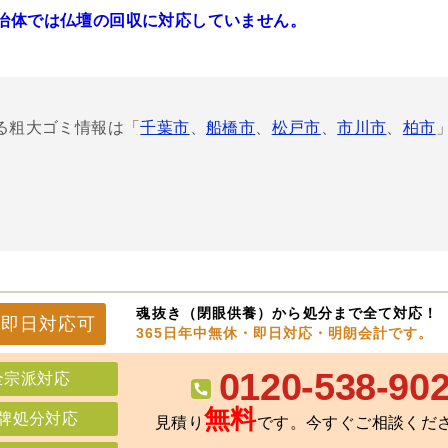
治体では仏壇の回収に対応していません。
る粗大ゴミ情報は「
千葉市
、
船橋市
、
松戸市
、
市川市
、
柏市
魂抜き（閉眼供養）から処分まで全て対応！
県
即日
対応可
365日年中無休・即日対応・明朗会計です。
0120-538-90
全宗派対応
無料
牌処分対応
見積り
です。今すぐご相談くだ