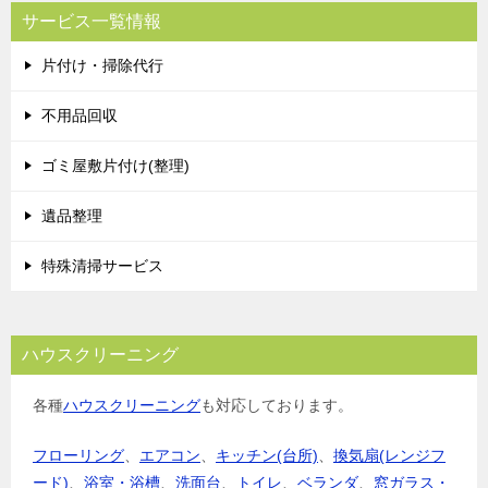
サービス一覧情報
片付け・掃除代行
不用品回収
ゴミ屋敷片付け(整理)
遺品整理
特殊清掃サービス
ハウスクリーニング
各種
ハウスクリーニング
も対応しております。
フローリング
、
エアコン
、
キッチン(台所)
、
換気扇(レンジフ
ード)
、
浴室・浴槽
、
洗面台
、
トイレ
、
ベランダ
、
窓ガラス・