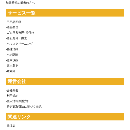
加盟希望の業者の方へ
サービス一覧
-不用品回収
-遺品整理
-ゴミ屋敷整理･片付け
-庭石処分・撤去
-ハウスクリーニング
-特殊清掃
-ハチ駆除
-庭木伐採
-庭木剪定
-草刈り
運営会社
-会社概要
-利用規約
-個人情報保護方針
-特定商取引法に基づく表記
関連リンク
-環境省