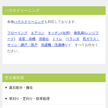
ハウスクリーニング
各種
ハウスクリーニング
も対応しております。
フローリング
、
エアコン
、
キッチン(台所)
、
換気扇(レンジフ
ード)
、
浴室・浴槽
、
洗面台
、
トイレ
、
ベランダ
、
窓ガラス・
サッシ・網戸・雨戸
、
洗濯機・洗濯槽
など、すべてお任せく
ださい。
空き家対策
庭石処分・撤去
草刈り・芝刈り・防草処理