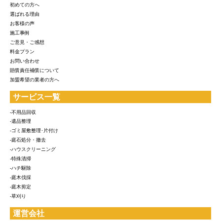
初めての方へ
選ばれる理由
お客様の声
施工事例
ご意見・ご感想
料金プラン
お問い合わせ
賠償責任補償について
加盟希望の業者の方へ
サービス一覧
-不用品回収
-遺品整理
-ゴミ屋敷整理･片付け
-庭石処分・撤去
-ハウスクリーニング
-特殊清掃
-ハチ駆除
-庭木伐採
-庭木剪定
-草刈り
運営会社