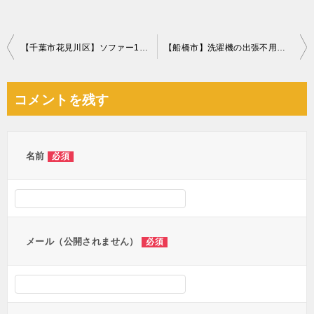
投
【千葉市花見川区】ソファー1点の回収・処分 お客様の声
【船橋市】洗濯機の出張不用品回収・処分ご依頼
稿
ナ
コメントを残す
ビ
ゲ
ー
名前
必須
シ
ョ
ン
メール（公開されません）
必須