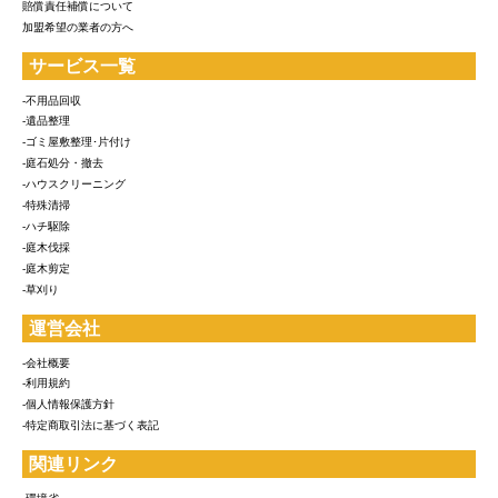
賠償責任補償について
加盟希望の業者の方へ
サービス一覧
-不用品回収
-遺品整理
-ゴミ屋敷整理･片付け
-庭石処分・撤去
-ハウスクリーニング
-特殊清掃
-ハチ駆除
-庭木伐採
-庭木剪定
-草刈り
運営会社
-会社概要
-利用規約
-個人情報保護方針
-特定商取引法に基づく表記
関連リンク