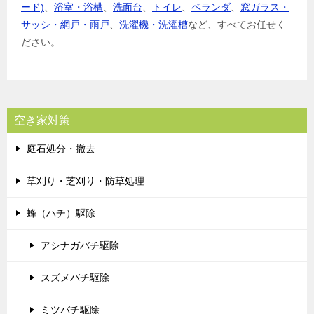
ード)
、
浴室・浴槽
、
洗面台
、
トイレ
、
ベランダ
、
窓ガラス・
サッシ・網戸・雨戸
、
洗濯機・洗濯槽
など、すべてお任せく
ださい。
空き家対策
庭石処分・撤去
草刈り・芝刈り・防草処理
蜂（ハチ）駆除
アシナガバチ駆除
スズメバチ駆除
ミツバチ駆除