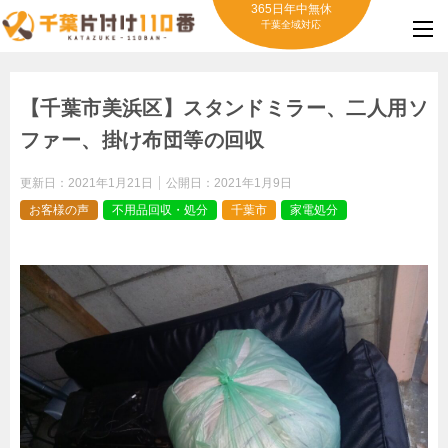
365日年中無休
千葉全域対応
【千葉市美浜区】スタンドミラー、二人用ソ
ファー、掛け布団等の回収
更新日：
2021年1月21日
公開日：
2021年1月9日
お客様の声
不用品回収・処分
千葉市
家電処分