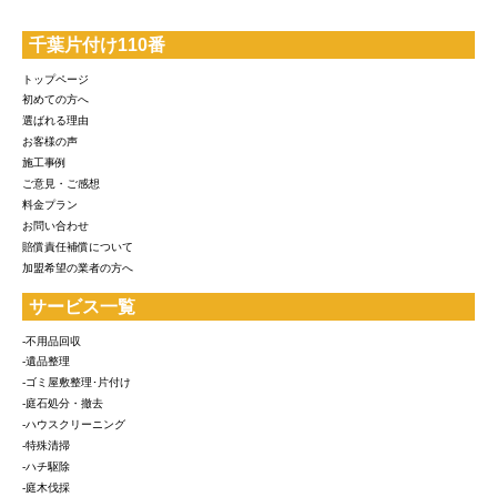
千葉片付け110番
トップページ
初めての方へ
選ばれる理由
お客様の声
施工事例
ご意見・ご感想
料金プラン
お問い合わせ
賠償責任補償について
加盟希望の業者の方へ
サービス一覧
-不用品回収
-遺品整理
-ゴミ屋敷整理･片付け
-庭石処分・撤去
-ハウスクリーニング
-特殊清掃
-ハチ駆除
-庭木伐採