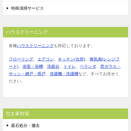
特殊清掃サービス
ハウスクリーニング
各種
ハウスクリーニング
も対応しております。
フローリング
、
エアコン
、
キッチン(台所)
、
換気扇(レンジフ
ード)
、
浴室・浴槽
、
洗面台
、
トイレ
、
ベランダ
、
窓ガラス・
サッシ・網戸・雨戸
、
洗濯機・洗濯槽
など、すべてお任せく
ださい。
空き家対策
庭石処分・撤去