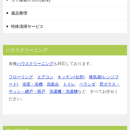
遺品整理
特殊清掃サービス
ハウスクリーニング
各種
ハウスクリーニング
も対応しております。
フローリング
、
エアコン
、
キッチン(台所)
、
換気扇(レンジフ
ード)
、
浴室・浴槽
、
洗面台
、
トイレ
、
ベランダ
、
窓ガラス・
サッシ・網戸・雨戸
、
洗濯機・洗濯槽
など、すべてお任せく
ださい。