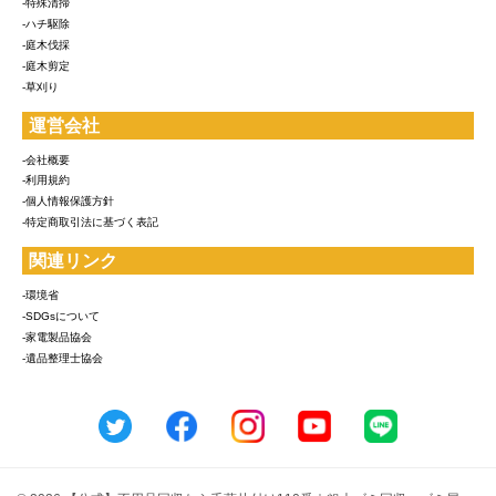
-特殊清掃
-ハチ駆除
-庭木伐採
-庭木剪定
-草刈り
運営会社
-会社概要
-利用規約
-個人情報保護方針
-特定商取引法に基づく表記
関連リンク
-環境省
-SDGsについて
-家電製品協会
-遺品整理士協会