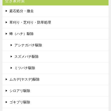
空き家対策
庭石処分・撤去
草刈り・芝刈り・防草処理
蜂（ハチ）駆除
アシナガバチ駆除
スズメバチ駆除
ミツバチ駆除
ムカデ(ヤスデ)駆除
シロアリ駆除
ゴキブリ駆除