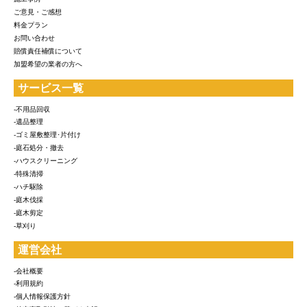
ご意見・ご感想
料金プラン
お問い合わせ
賠償責任補償について
加盟希望の業者の方へ
サービス一覧
-不用品回収
-遺品整理
-ゴミ屋敷整理･片付け
-庭石処分・撤去
-ハウスクリーニング
-特殊清掃
-ハチ駆除
-庭木伐採
-庭木剪定
-草刈り
運営会社
-会社概要
-利用規約
-個人情報保護方針