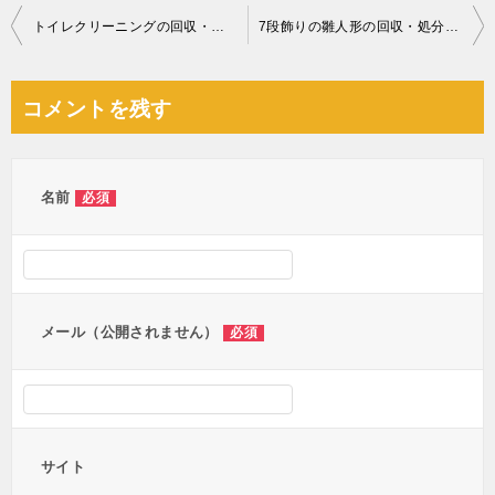
投
トイレクリーニングの回収・処分ご依頼 お客様の声
7段飾りの雛人形の回収・処分ご依頼 お客様の声
稿
ナ
コメントを残す
ビ
ゲ
ー
名前
必須
シ
ョ
ン
メール（公開されません）
必須
サイト