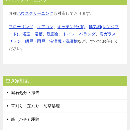
各種
ハウスクリーニング
も対応しております。
フローリング
、
エアコン
、
キッチン(台所)
、
換気扇(レンジフ
ード)
、
浴室・浴槽
、
洗面台
、
トイレ
、
ベランダ
、
窓ガラス・
サッシ・網戸・雨戸
、
洗濯機・洗濯槽
など、すべてお任せく
ださい。
空き家対策
庭石処分・撤去
草刈り・芝刈り・防草処理
蜂（ハチ）駆除