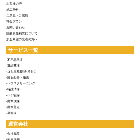
お客様の声
施工事例
ご意見・ご感想
料金プラン
お問い合わせ
賠償責任補償について
加盟希望の業者の方へ
サービス一覧
-不用品回収
-遺品整理
-ゴミ屋敷整理･片付け
-庭石処分・撤去
-ハウスクリーニング
-特殊清掃
-ハチ駆除
-庭木伐採
-庭木剪定
-草刈り
運営会社
-会社概要
-利用規約