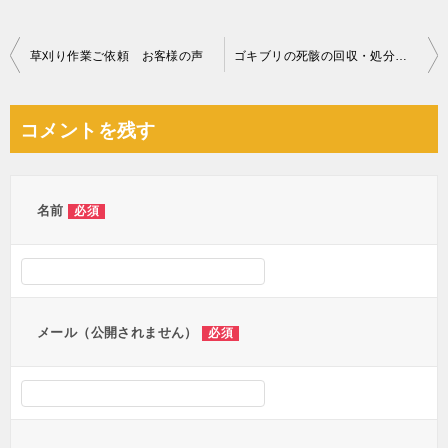
投
草刈り作業ご依頼 お客様の声
ゴキブリの死骸の回収・処分ご依頼 お客様の声
稿
ナ
コメントを残す
ビ
ゲ
ー
名前
必須
シ
ョ
ン
メール（公開されません）
必須