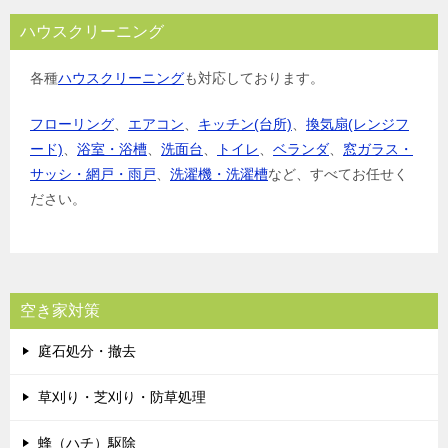
ハウスクリーニング
各種
ハウスクリーニング
も対応しております。
フローリング
、
エアコン
、
キッチン(台所)
、
換気扇(レンジフ
ード)
、
浴室・浴槽
、
洗面台
、
トイレ
、
ベランダ
、
窓ガラス・
サッシ・網戸・雨戸
、
洗濯機・洗濯槽
など、すべてお任せく
ださい。
空き家対策
庭石処分・撤去
草刈り・芝刈り・防草処理
蜂（ハチ）駆除