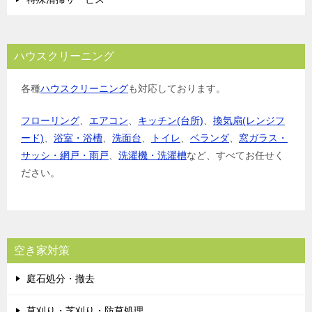
ハウスクリーニング
各種
ハウスクリーニング
も対応しております。
フローリング
、
エアコン
、
キッチン(台所)
、
換気扇(レンジフ
ード)
、
浴室・浴槽
、
洗面台
、
トイレ
、
ベランダ
、
窓ガラス・
サッシ・網戸・雨戸
、
洗濯機・洗濯槽
など、すべてお任せく
ださい。
空き家対策
庭石処分・撤去
草刈り・芝刈り・防草処理