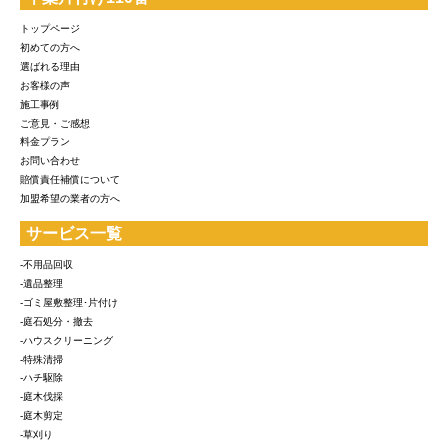
トップページ
初めての方へ
選ばれる理由
お客様の声
施工事例
ご意見・ご感想
料金プラン
お問い合わせ
賠償責任補償について
加盟希望の業者の方へ
サービス一覧
-不用品回収
-遺品整理
-ゴミ屋敷整理･片付け
-庭石処分・撤去
-ハウスクリーニング
-特殊清掃
-ハチ駆除
-庭木伐採
-庭木剪定
-草刈り