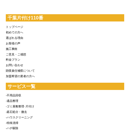
千葉片付け110番
トップページ
初めての方へ
選ばれる理由
お客様の声
施工事例
ご意見・ご感想
料金プラン
お問い合わせ
賠償責任補償について
加盟希望の業者の方へ
サービス一覧
-不用品回収
-遺品整理
-ゴミ屋敷整理･片付け
-庭石処分・撤去
-ハウスクリーニング
-特殊清掃
-ハチ駆除