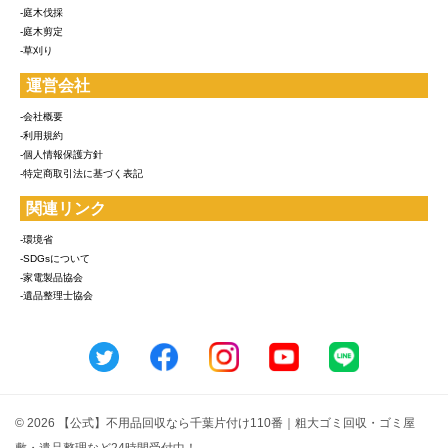
-庭木伐採
-庭木剪定
-草刈り
運営会社
-会社概要
-利用規約
-個人情報保護方針
-特定商取引法に基づく表記
関連リンク
-環境省
-SDGsについて
-家電製品協会
-遺品整理士協会
© 2026 【公式】不用品回収なら千葉片付け110番｜粗大ゴミ回収・ゴミ屋
敷・遺品整理など24時間受付中！