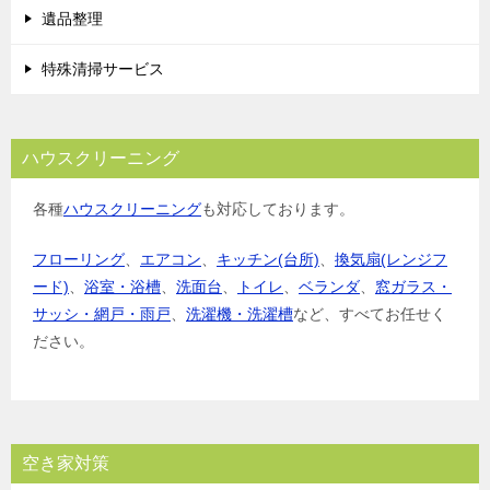
遺品整理
特殊清掃サービス
ハウスクリーニング
各種
ハウスクリーニング
も対応しております。
フローリング
、
エアコン
、
キッチン(台所)
、
換気扇(レンジフ
ード)
、
浴室・浴槽
、
洗面台
、
トイレ
、
ベランダ
、
窓ガラス・
サッシ・網戸・雨戸
、
洗濯機・洗濯槽
など、すべてお任せく
ださい。
空き家対策