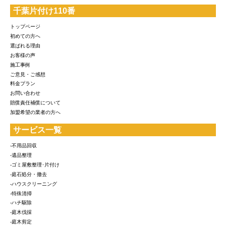
千葉片付け110番
トップページ
初めての方へ
選ばれる理由
お客様の声
施工事例
ご意見・ご感想
料金プラン
お問い合わせ
賠償責任補償について
加盟希望の業者の方へ
サービス一覧
-不用品回収
-遺品整理
-ゴミ屋敷整理･片付け
-庭石処分・撤去
-ハウスクリーニング
-特殊清掃
-ハチ駆除
-庭木伐採
-庭木剪定