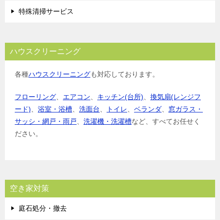
特殊清掃サービス
ハウスクリーニング
各種
ハウスクリーニング
も対応しております。
フローリング
、
エアコン
、
キッチン(台所)
、
換気扇(レンジフ
ード)
、
浴室・浴槽
、
洗面台
、
トイレ
、
ベランダ
、
窓ガラス・
サッシ・網戸・雨戸
、
洗濯機・洗濯槽
など、すべてお任せく
ださい。
空き家対策
庭石処分・撤去