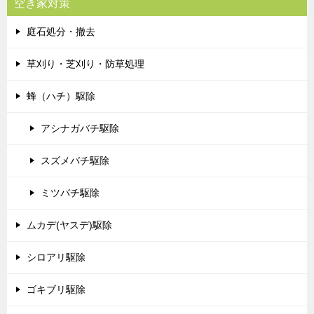
空き家対策
庭石処分・撤去
草刈り・芝刈り・防草処理
蜂（ハチ）駆除
アシナガバチ駆除
スズメバチ駆除
ミツバチ駆除
ムカデ(ヤスデ)駆除
シロアリ駆除
ゴキブリ駆除