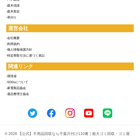
-庭木伐採
-庭木剪定
-草刈り
運営会社
-会社概要
-利用規約
-個人情報保護方針
-特定商取引法に基づく表記
関連リンク
-環境省
-SDGsについて
-家電製品協会
-遺品整理士協会
© 2026 【公式】不用品回収なら千葉片付け110番｜粗大ゴミ回収・ゴミ屋