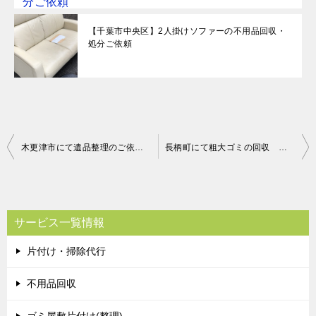
【千葉市中央区】2人掛けソファーの不用品回収・
処分ご依頼
投
木更津市にて遺品整理のご依頼 お客様の声
長柄町にて粗大ゴミの回収 お客様の声
稿
ナ
ビ
サービス一覧情報
ゲ
片付け・掃除代行
ー
シ
不用品回収
ョ
ゴミ屋敷片付け(整理)