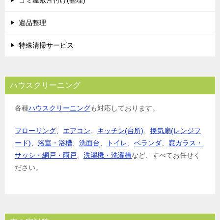
ン
遺品整理
特殊清掃サービス
ハウスクリーニング
各種
ハウスクリーニング
も対応しております。
フローリング
、
エアコン
、
キッチン(台所)
、
換気扇(レンジフ
ード)
、
浴室・浴槽
、
洗面台
、
トイレ
、
ベランダ
、
窓ガラス・
サッシ・網戸・雨戸
、
洗濯機・洗濯槽
など、すべてお任せく
ださい。