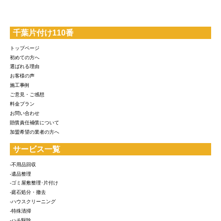
千葉片付け110番
トップページ
初めての方へ
選ばれる理由
お客様の声
施工事例
ご意見・ご感想
料金プラン
お問い合わせ
賠償責任補償について
加盟希望の業者の方へ
サービス一覧
-不用品回収
-遺品整理
-ゴミ屋敷整理･片付け
-庭石処分・撤去
-ハウスクリーニング
-特殊清掃
-ハチ駆除