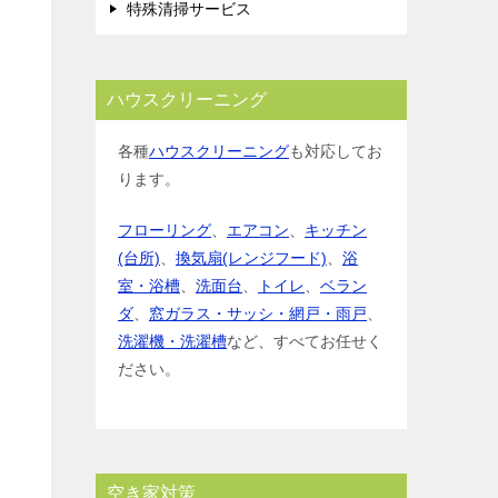
特殊清掃サービス
ハウスクリーニング
各種
ハウスクリーニング
も対応してお
ります。
フローリング
、
エアコン
、
キッチン
(台所)
、
換気扇(レンジフード)
、
浴
室・浴槽
、
洗面台
、
トイレ
、
ベラン
ダ
、
窓ガラス・サッシ・網戸・雨戸
、
洗濯機・洗濯槽
など、すべてお任せく
ださい。
空き家対策