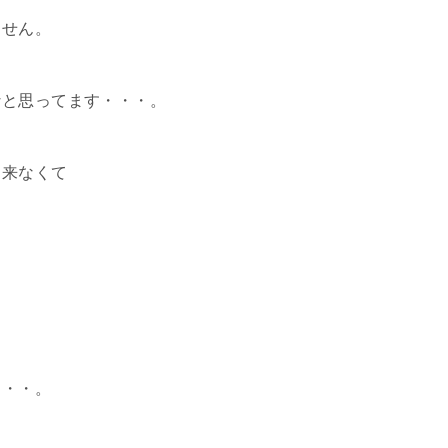
ません。
なと思ってます・・・。
出来なくて
・・・。