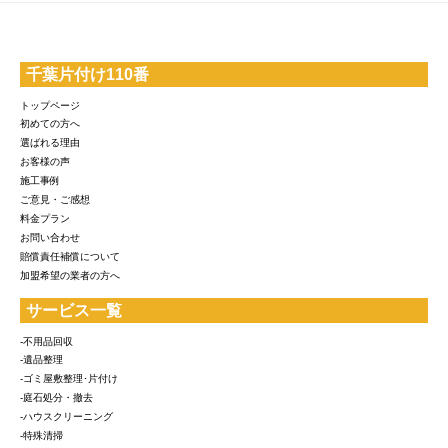
千葉片付け110番
トップページ
初めての方へ
選ばれる理由
お客様の声
施工事例
ご意見・ご感想
料金プラン
お問い合わせ
賠償責任補償について
加盟希望の業者の方へ
サービス一覧
-不用品回収
-遺品整理
-ゴミ屋敷整理･片付け
-庭石処分・撤去
-ハウスクリーニング
-特殊清掃