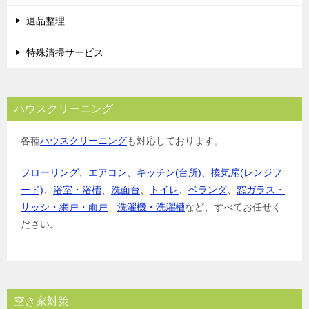
遺品整理
特殊清掃サービス
ハウスクリーニング
各種
ハウスクリーニング
も対応しております。
フローリング
、
エアコン
、
キッチン(台所)
、
換気扇(レンジフ
ード)
、
浴室・浴槽
、
洗面台
、
トイレ
、
ベランダ
、
窓ガラス・
サッシ・網戸・雨戸
、
洗濯機・洗濯槽
など、すべてお任せく
ださい。
空き家対策