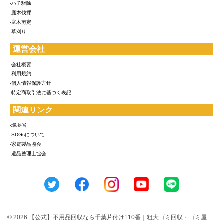
-ハチ駆除
-庭木伐採
-庭木剪定
-草刈り
運営会社
-会社概要
-利用規約
-個人情報保護方針
-特定商取引法に基づく表記
関連リンク
-環境省
-SDGsについて
-家電製品協会
-遺品整理士協会
© 2026 【公式】不用品回収なら千葉片付け110番｜粗大ゴミ回収・ゴミ屋