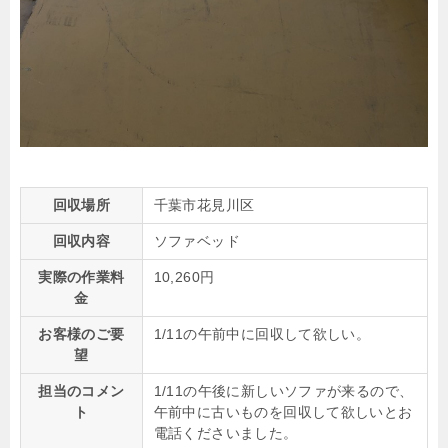
回収場所
千葉市花見川区
回収内容
ソファベッド
実際の作業料
10,260円
金
お客様のご要
1/11の午前中に回収して欲しい。
望
担当のコメン
1/11の午後に新しいソファが来るので、
ト
午前中に古いものを回収して欲しいとお
電話くださいました。